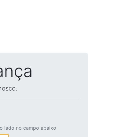
ança
nosco.
ao lado no campo abaixo