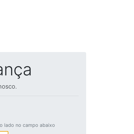
ança
nosco.
ao lado no campo abaixo